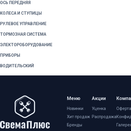
ОСЬ ПЕРЕДНЯЯ
КОЛЕСА И СТУПИЦЫ
РУЛЕВОЕ УПРАВЛЕНИЕ
ТОРМОЗНАЯ СИСТЕМА
ЭЛЕКТОРОБОРУДОВАНИЕ
ПРИБОРЫ
ВОДИТЕЛЬСКИЙ
ИНСТРУМЕНТ
КОРОБКА ОТБОРА
МОЩНОСТИ
ЛЕБЕДКА
Меню
Акции
Компа
ОБОРУДОВАНИЕ
Новинки
Уценка
Оферт
ДОПОЛНИТЕЛЬНОЕ
Хит продаж
Распродажа
Конфид
КАБИНА
Бренды
Галере