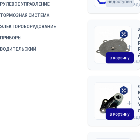
недоступен
РУЛЕВОЕ УПРАВЛЕНИЕ
на скла
ТОРМОЗНАЯ СИСТЕМА
ЭЛЕКТОРОБОРУДОВАНИЕ
ПРИБОРЫ
ВОДИТЕЛЬСКИЙ
ИНСТРУМЕНТ
в корзину
на скла
КОРОБКА ОТБОРА
МОЩНОСТИ
ЛЕБЕДКА
ОБОРУДОВАНИЕ
ДОПОЛНИТЕЛЬНОЕ
КАБИНА
в корзину
на скла
ДВЕРЬ КАБИНЫ
СИДЕНЬЕ