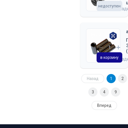
недоступен
на скла
в корзину
на скла
Назад
1
2
3
4
9
Вперед