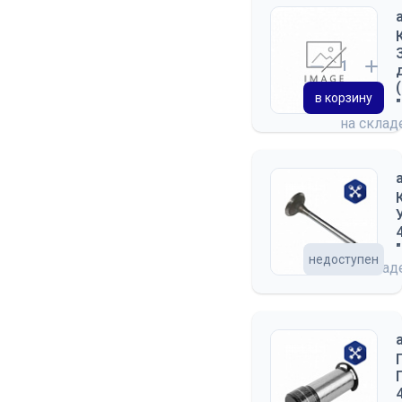
в корзину
на скла
недоступен
на скла