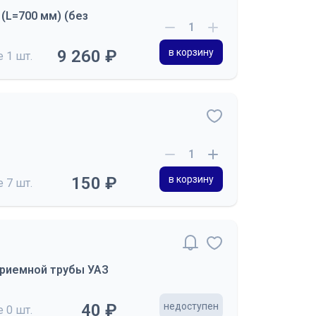
(L=700 мм) (без
9 260 ₽
в корзину
де
1 шт.
150 ₽
в корзину
де
7 шт.
 приемной трубы УАЗ
40 ₽
недоступен
де
0 шт.