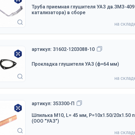
Труба приемная глушителя УАЗ дв.ЗМЗ-409 
катализатора) в сборе
на скла
артикул:
31602-1203088-10
Прокладка глушителя УАЗ (ф=64 мм)
на скла
артикул:
353300-П
Шпилька М10, L= 45 мм, Р=10х1.50/20х1.50
(ООО "УАЗ")
на скла