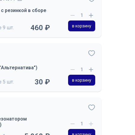
с резинкой в сборе
460 ₽
в корзину
де
9 шт.
"Альтернатива")
30 ₽
в корзину
де
5 шт.
резонатором
)
в корзину