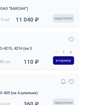
(ОАО "БАКСАН")
11 040 ₽
недоступен
е
0 шт.
-4215, 4216 (на 3
110 ₽
в корзину
83 шт.
-409 (на 4 шпильки)
360 ₽
недоступен
де
0 шт.