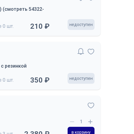
) (смотреть 54322-
210 ₽
недоступен
де
0 шт.
 с резинкой
350 ₽
недоступен
де
0 шт.
в корзину
де
3 шт.