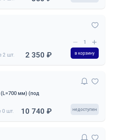
2 350 ₽
в корзину
де
2 шт.
(L=700 мм) (под
10 740 ₽
недоступен
е
0 шт.