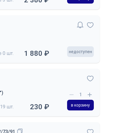
2 380 ₽
1 880 ₽
недоступен
де
0 шт.
")
230 ₽
в корзину
19 шт.
2/73/91