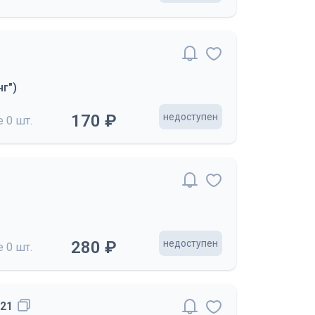
г")
170 ₽
недоступен
де
0 шт.
280 ₽
недоступен
де
0 шт.
-21