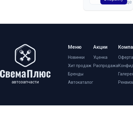
на складе
Меню
Акции
Компа
Новинки
Уценка
Оферт
Хит продаж
Распродажа
Конфид
Бренды
Галере
автозапчасти
Автокаталог
Реквиз