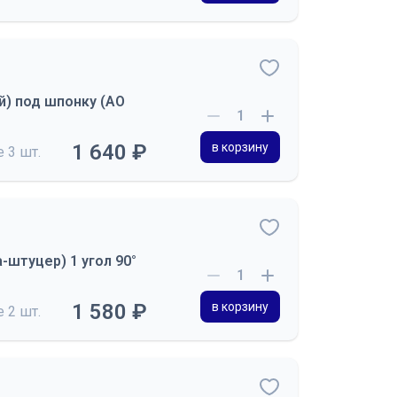
й) под шпонку (АО
1 640 ₽
в корзину
де
3 шт.
-штуцер) 1 угол 90°
1 580 ₽
в корзину
де
2 шт.