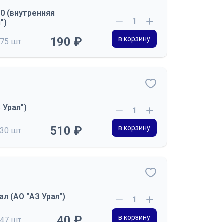
00 (внутренняя
")
190 ₽
в корзину
75 шт.
 Урал")
510 ₽
в корзину
30 шт.
л (АО "АЗ Урал")
40 ₽
в корзину
47 шт.