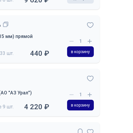
9 620 ₽
А
15 мм) прямой
440 ₽
в корзину
33 шт.
АО "АЗ Урал")
4 220 ₽
в корзину
де
9 шт.