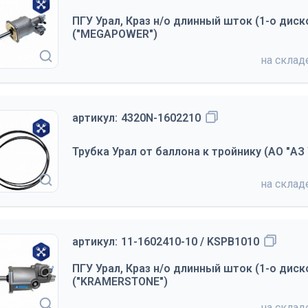
ПГУ Урал, Краз н/о длинный шток (1-о дис
("MEGAPOWER")
на скла
артикул:
4320N-1602210
Трубка Урал от баллона к тройнику (АО "АЗ 
на скла
артикул:
11-1602410-10 / KSPB1010
ПГУ Урал, Краз н/о длинный шток (1-о дис
("KRAMERSTONE")
на скла