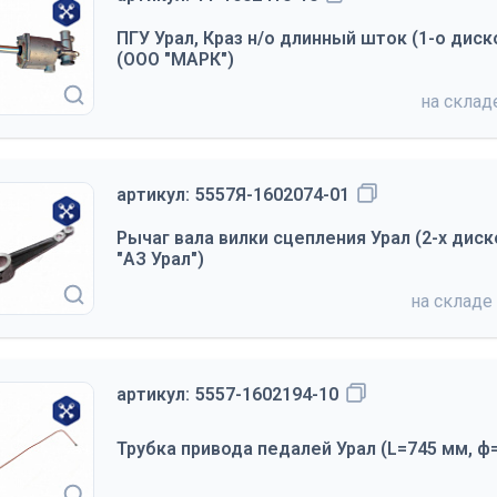
ПГУ Урал, Краз н/о длинный шток (1-о дис
(ООО "МАРК")
на скла
артикул:
5557Я-1602074-01
Рычаг вала вилки сцепления Урал (2-х дис
"АЗ Урал")
на складе
артикул:
5557-1602194-10
Трубка привода педалей Урал (L=745 мм, ф=