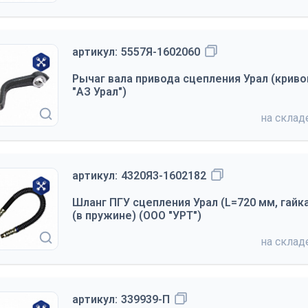
артикул:
5557Я-1602060
Рычаг вала привода сцепления Урал (криво
"АЗ Урал")
на скла
артикул:
4320Я3-1602182
Шланг ПГУ сцепления Урал (L=720 мм, гайка
(в пружине) (ООО "УРТ")
на скла
артикул:
339939-П