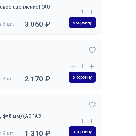
ковое сцепление) (АО
3 060 ₽
в корзину
де
6 шт.
2 170 ₽
в корзину
де
2 шт.
, ф=8 мм) (АО "АЗ
1 310 ₽
в корзину
де
9 шт.