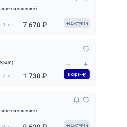
ковое сцепление)
7 670 ₽
недоступен
де
0 шт.
Урал")
1 730 ₽
в корзину
де
2 шт.
ковое сцепление)
недоступен
де
0 шт.