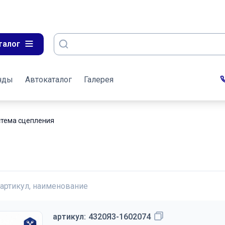
талог
нды
Автокаталог
Галерея
стема сцепления
 артикул, наименование
артикул:
4320Я3-1602074