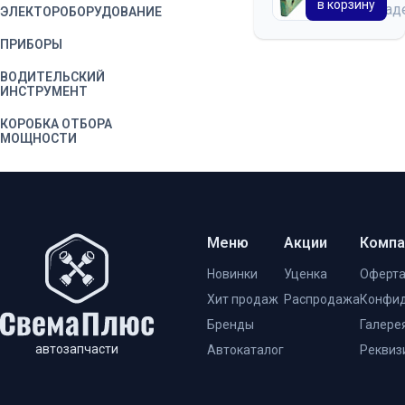
в корзину
на скла
ЭЛЕКТОРОБОРУДОВАНИЕ
ПРИБОРЫ
ВОДИТЕЛЬСКИЙ
ИНСТРУМЕНТ
КОРОБКА ОТБОРА
МОЩНОСТИ
КАБИНА
ДВЕРЬ КАБИНЫ
ОТОПЛЕНИЕ И ВЕНТИЛЯЦИЯ
Меню
Акции
Компа
КУЗОВ
Новинки
Уценка
Оферт
Хит продаж
Распродажа
Конфид
ПЛАТФОРМА
Бренды
Галере
МЕХАНИЗМ ПОДЪЕМА
КУЗОВА
автозапчасти
Автокаталог
Реквиз