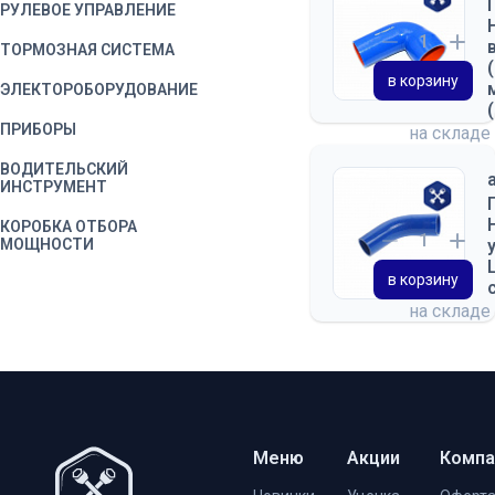
РУЛЕВОЕ УПРАВЛЕНИЕ
ТОРМОЗНАЯ СИСТЕМА
в корзину
ЭЛЕКТОРОБОРУДОВАНИЕ
ПРИБОРЫ
на складе
ВОДИТЕЛЬСКИЙ
ИНСТРУМЕНТ
КОРОБКА ОТБОРА
МОЩНОСТИ
в корзину
КАБИНА
на складе
ДВЕРЬ КАБИНЫ
ОТОПЛЕНИЕ И ВЕНТИЛЯЦИЯ
КУЗОВ
ПЛАТФОРМА
Меню
Акции
Компа
МЕХАНИЗМ ПОДЪЕМА