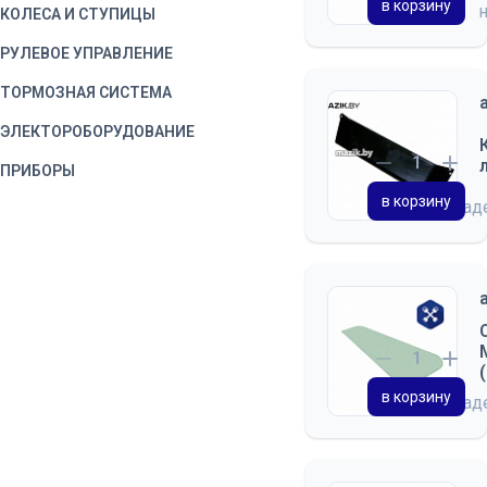
в корзину
КОЛЕСА И СТУПИЦЫ
РУЛЕВОЕ УПРАВЛЕНИЕ
ТОРМОЗНАЯ СИСТЕМА
ЭЛЕКТОРОБОРУДОВАНИЕ
ПРИБОРЫ
в корзину
на скла
ВОДИТЕЛЬСКИЙ
ИНСТРУМЕНТ
КОРОБКА ОТБОРА
МОЩНОСТИ
КАБИНА
ДВЕРЬ КАБИНЫ
в корзину
СИДЕНЬЕ
на скла
ОТОПЛЕНИЕ И ВЕНТИЛЯЦИЯ
ПРИНАДЛЕЖНОСТИ КАБИНЫ