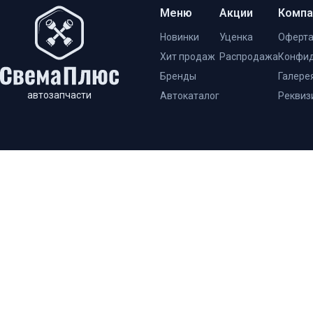
Меню
Акции
Компа
Новинки
Уценка
Оферт
Хит продаж
Распродажа
Конфид
Бренды
Галере
автозапчасти
Автокаталог
Реквиз