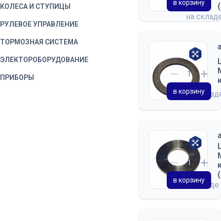
в корзину
КОЛЕСА И СТУПИЦЫ
на склад
РУЛЕВОЕ УПРАВЛЕНИЕ
ТОРМОЗНАЯ СИСТЕМА
ЭЛЕКТОРОБОРУДОВАНИЕ
ПРИБОРЫ
в корзину
на скла
ВОДИТЕЛЬСКИЙ
ИНСТРУМЕНТ
КОРОБКА ОТБОРА
МОЩНОСТИ
КАБИНА
ДВЕРЬ КАБИНЫ
в корзину
СИДЕНЬЕ
на складе
ОТОПЛЕНИЕ И ВЕНТИЛЯЦИЯ
ПРИНАДЛЕЖНОСТИ КАБИНЫ