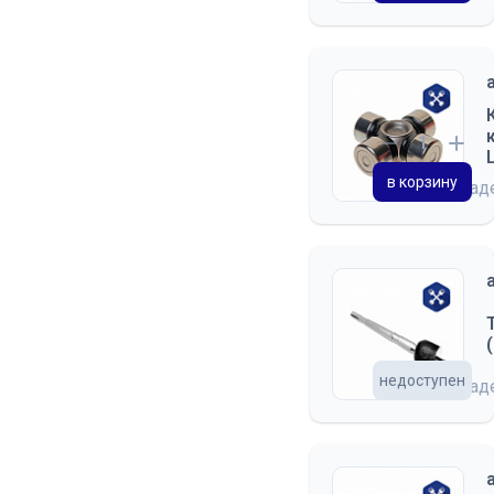
в корзину
на скла
недоступен
на скла