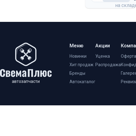
на скла
Меню
Акции
Компа
Новинки
Уценка
Оферт
Хит продаж
Распродажа
Конфид
Бренды
Галере
автозапчасти
Автокаталог
Реквиз