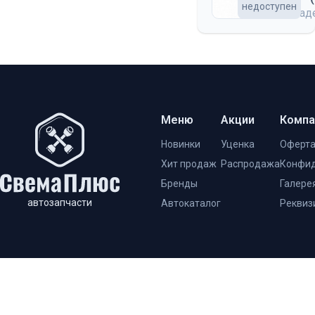
недоступен
на скла
Меню
Акции
Компа
Новинки
Уценка
Оферт
Хит продаж
Распродажа
Конфид
Бренды
Галере
автозапчасти
Автокаталог
Реквиз