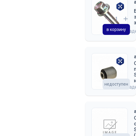
в корзину
на скла
недоступен
на скла