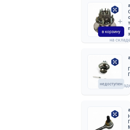
в корзину
на склад
недоступен
на скла