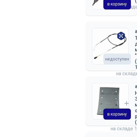
в корзину
на склад
недоступен
на скла
в корзину
на складе
1