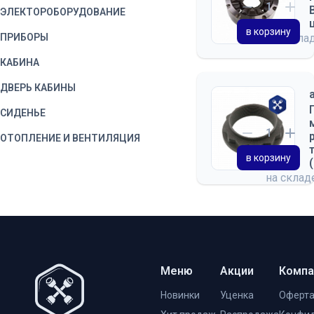
ЭЛЕКТОРОБОРУДОВАНИЕ
в корзину
ПРИБОРЫ
на скла
КАБИНА
ДВЕРЬ КАБИНЫ
СИДЕНЬЕ
ОТОПЛЕНИЕ И ВЕНТИЛЯЦИЯ
в корзину
ПРИНАДЛЕЖНОСТИ КАБИНЫ
на скла
КУЗОВ
ПЛАТФОРМА
Меню
Акции
Компа
Новинки
Уценка
Оферт