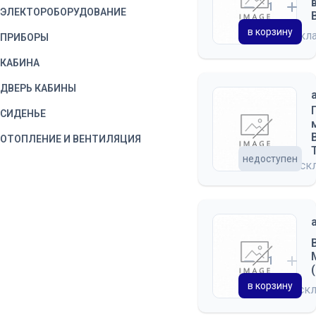
ЭЛЕКТОРОБОРУДОВАНИЕ
в корзину
на скл
ПРИБОРЫ
КАБИНА
ДВЕРЬ КАБИНЫ
СИДЕНЬЕ
ОТОПЛЕНИЕ И ВЕНТИЛЯЦИЯ
недоступен
ПРИНАДЛЕЖНОСТИ КАБИНЫ
на ск
КУЗОВ
ПЛАТФОРМА
в корзину
на ск