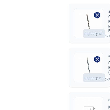
недоступен
на ск
недоступен
на ск