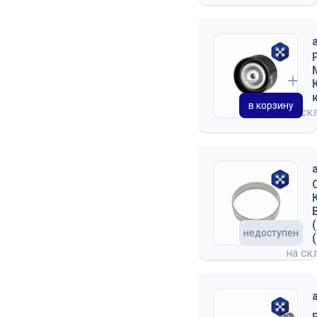
в корзину
на ск
недоступен
на ск