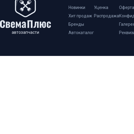
Новинки
Уценка
Оферт
Хит продаж
Распродажа
Конфид
Бренды
Галере
автозапчасти
Автокаталог
Реквиз