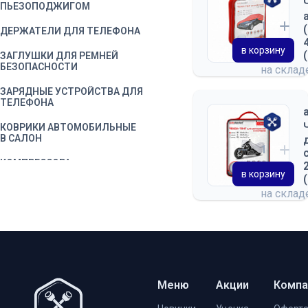
ПЬЕЗОПОДЖИГОМ
ДЕРЖАТЕЛИ ДЛЯ ТЕЛЕФОНА
в корзину
ЗАГЛУШКИ ДЛЯ РЕМНЕЙ
БЕЗОПАСНОСТИ
на скла
ЗАРЯДНЫЕ УСТРОЙСТВА ДЛЯ
ТЕЛЕФОНА
КОВРИКИ АВТОМОБИЛЬНЫЕ
В САЛОН
КОМПРЕССОРА
АВТОМОБИЛЬНЫЕ
в корзину
на скла
НАБОРЫ ДЛЯ ТЕХОСМОТРА
ПЕРЕГОВОРНЫЕ УСТРОЙСТВА
РАДИОСТАНЦИИ
РАЗВЕТВИТЕЛИ
ПРИКУРИВАТЕЛЯ
Меню
Акции
Компа