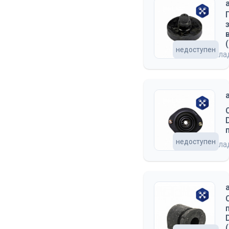
недоступен
на скл
недоступен
на скл
(