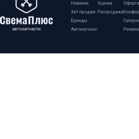
Новинки
Уценка
Оферт
Хит продаж
Распродажа
Конфид
Бренды
Галере
автозапчасти
Автокаталог
Реквиз