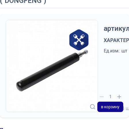
("DONGFENG")
артикул
ХАРАКТЕ
Ед.изм.: шт
в корзину
на складе
4 ш