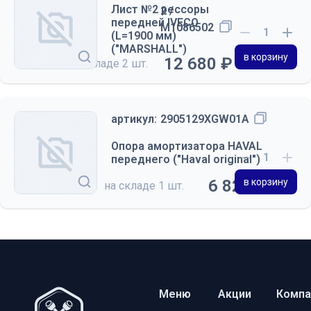
Лист №2 рессоры
2 /
передней IVECO
M1086502
(L=1900 мм)
("MARSHALL")
в корзину
12 680 ₽
на складе
2 шт.
артикул:
2905129XGW01A
Опора амортизатора HAVAL
переднего ("Haval original")
6 820 ₽
в корзину
на складе
1 шт.
Меню
Акции
Компа