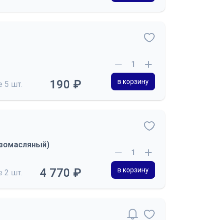
190 ₽
в корзину
де
5 шт.
азомасляный)
4 770 ₽
в корзину
де
2 шт.