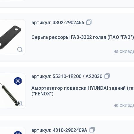
артикул:
3302-2902466
Серьга рессоры ГАЗ-3302 голая (ПАО "ГАЗ")
на скла
артикул:
55310-1E200 / A22030
Амортизатор подвески HYUNDAI задний (г
("FENOX")
на скла
артикул:
4310-2902409А