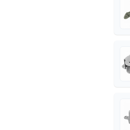
ТЕХНИЧЕСКИЕ ТКАНИ
ТОВАРЫ ДЛЯ ТУРИЗМА И
ОТДЫХА
ТРОСА СТАЛЬНЫЕ И ИХ
СОЕДИНЕНИЯ
ТРУБКИ МЕДНЫЕ, ПВХ,
ПЛАСТИКОВЫЕ,
ПОЛИАМИДНЫЕ,МУФТЫ
ФИЛЬТРА
ФИТИНГИ,
БЫСТРОРАЗЪЕМНЫЕ
СОЕДИНЕНИЯ
ШИНОМОНТАЖ
ЭЛЕКТРИКА