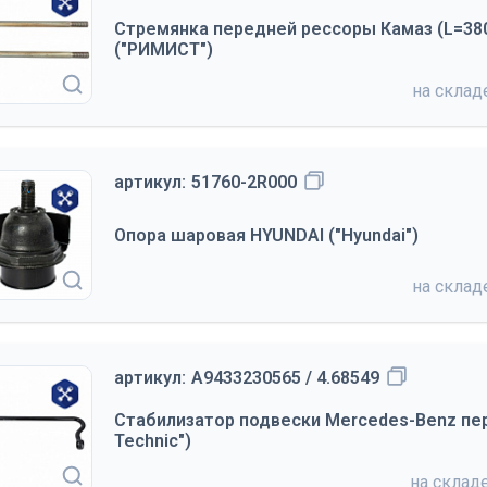
Стремянка передней рессоры Камаз (L=380
("РИМИСТ")
на скла
артикул:
51760-2R000
Опора шаровая HYUNDAI ("Hyundai")
на скла
артикул:
A9433230565 / 4.68549
Стабилизатор подвески Mercedes-Benz пер
Technic")
на склад