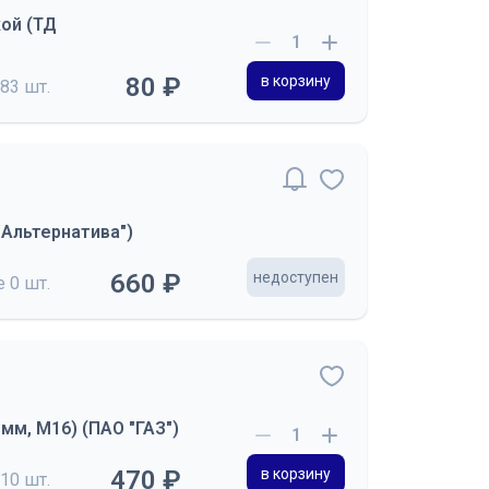
кой (ТД
80 ₽
в корзину
83 шт.
"Альтернатива")
660 ₽
недоступен
де
0 шт.
мм, М16) (ПАО "ГАЗ")
470 ₽
в корзину
10 шт.