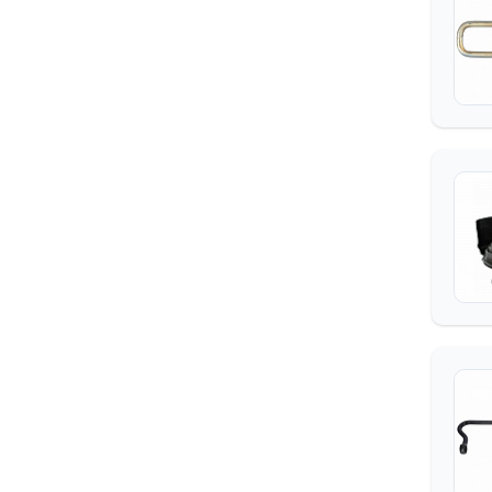
МАСЛА И АВТОХИМИЯ
МЕТИЗЫ
НШ (НАСОС
ШЕСТЕРЕНЧАТЫЙ)
ОБОРУДОВАНИЕ ДОПОГ
ПОДОГРЕВАТЕЛИ
ВОЗДУШНЫЕ И
ЖИДКОСТНЫЕ
ПОДШИПНИКИ
ПРОМЫШЛЕННОЕ
ОБОРУДОВАНИЕ
ПРОЧЕЕ АРХИВ (НЕ
ИСПОЛЬЗОВАТЬ ДЛЯ САЙТА)
РВД, КРАНЫ ШАРОВЫЕ,
ЗАДВИЖКИ
РЕМНИ И СТРОПЫ