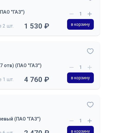
ПАО "ГАЗ")
1 530 ₽
в корзину
де
2 шт.
 отв) (ПАО "ГАЗ")
4 760 ₽
в корзину
де
1 шт.
евый (ПАО "ГАЗ")
в корзину
де
6 шт.