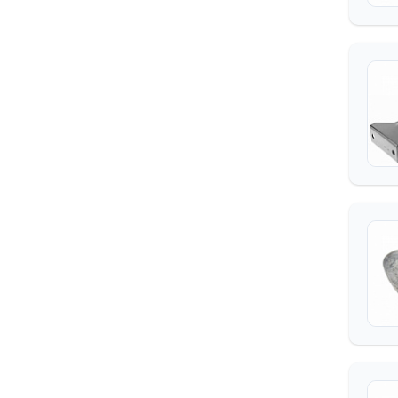
КРЕПЛЕНИЯ ГРУЗА
РЕМОНТНЫЕ СОЕДИНЕНИЯ,
НАКОНЕЧНИКИ
СОЕДИНИТЕЛЬНЫЕ
РТИ (РЕЗИНОТЕХНИЧЕСКИЕ
ИЗДЕЛИЯ)
САЛЬНИКИ, МАНЖЕТЫ,
КОЛЬЦА УПЛОТНИТЕЛЬНЫЕ,
МЕМБРАНЫ
СБОРНЫЕ ПОЗИЦИИ
СВАРОЧНОЕ И ПАЯЛЬНОЕ
ОБОРУДОВАНИЕ
СВЕТОТЕХНИКА, ЛАМПЫ,
ФАРЫ, ФОНАРИ
ТАРА
ТЕХНИЧЕСКАЯ ЛИТЕРАТУРА