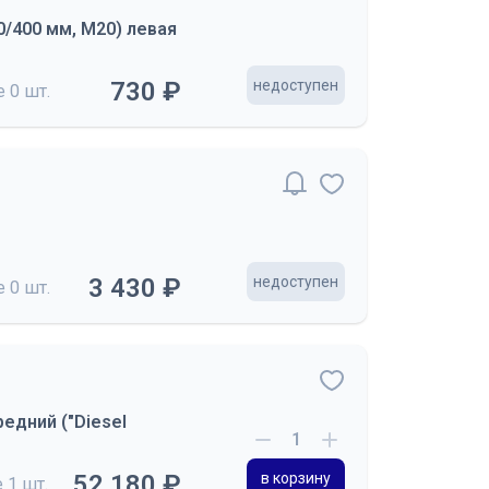
/400 мм, М20) левая
730 ₽
недоступен
де
0 шт.
3 430 ₽
недоступен
де
0 шт.
едний ("Diesel
52 180 ₽
в корзину
е
1 шт.