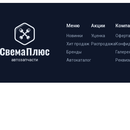
Меню
Акции
Компа
Новинки
Уценка
Оферт
Хит продаж
Распродажа
Конфид
Бренды
Галере
автозапчасти
Автокаталог
Реквиз