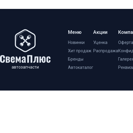
Меню
Акции
Компа
Новинки
Уценка
Оферт
Хит продаж
Распродажа
Конфид
Бренды
Галере
автозапчасти
Автокаталог
Реквиз