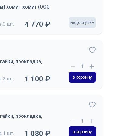
мм) хомут-хомут (ООО
4 770 ₽
недоступен
де
0 шт.
гайки, прокладка,
1 100 ₽
в корзину
де
2 шт.
гайки, прокладка,
1 080 ₽
в корзину
де
1 шт.