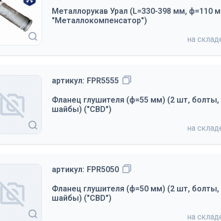
Металлорукав Урал (L=330-398 мм, ф=110 
"Металлокомпенсатор")
на скла
артикул:
FPR5555
Фланец глушителя (ф=55 мм) (2 шт, болты, 
шайбы) ("CBD")
на скла
артикул:
FPR5050
Фланец глушителя (ф=50 мм) (2 шт, болты, 
шайбы) ("CBD")
на скла