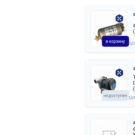
в корзину
на скла
недоступен
на склад