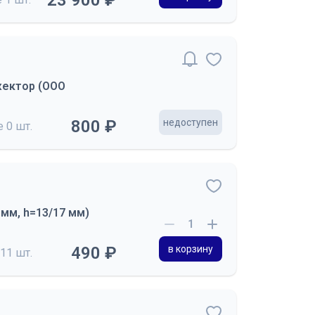
23 900 ₽
жектор (ООО
800 ₽
недоступен
де
0 шт.
мм, h=13/17 мм)
490 ₽
в корзину
11 шт.