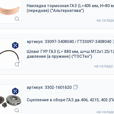
Накладка тормозная ГАЗ (L=405 мм, Н=80 м
(передняя) ("Альтернатива")
на скла
артикул:
33097-3408040 / ГТ33097-3408040
Шланг ГУР ГАЗ (L= 880 мм, ш+ш М12х1.25/1
давления (в пружине) ("ГОСТех")
на складе
артикул:
3302-1601620
Сцепление в сборе ГАЗ дв.406, 4215, 402 (П
на скла