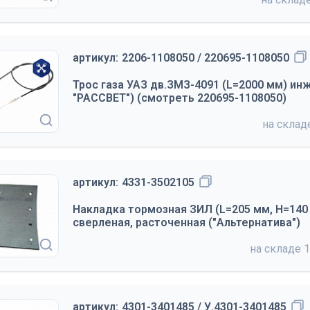
артикул:
2206-1108050 / 220695-1108050
Трос газа УАЗ дв.ЗМЗ-4091 (L=2000 мм) ин
"РАССВЕТ") (смотреть 220695-1108050)
на скла
артикул:
4331-3502105
Накладка тормозная ЗИЛ (L=205 мм, H=140 
сверленая, расточенная ("Альтернатива")
на складе
1
артикул:
4301-3401485 / У.4301-3401485