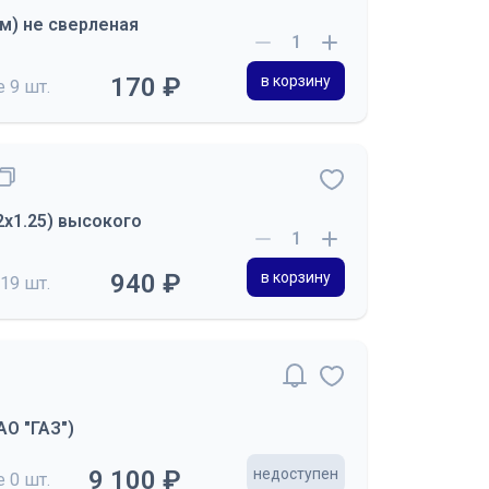
м) не сверленая
170 ₽
в корзину
де
9 шт.
2х1.25) высокого
940 ₽
в корзину
19 шт.
АО "ГАЗ")
9 100 ₽
недоступен
де
0 шт.