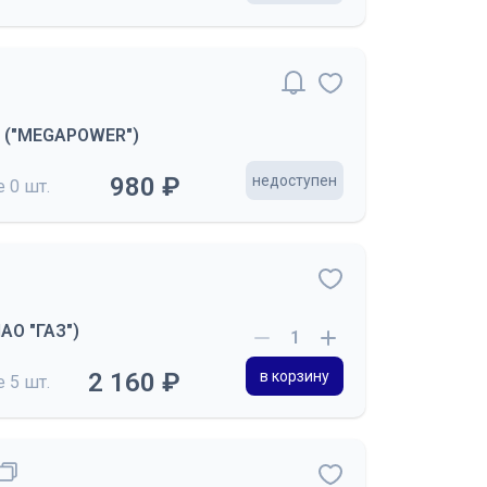
0 ("MEGAPOWER")
980 ₽
недоступен
де
0 шт.
АО "ГАЗ")
2 160 ₽
в корзину
де
5 шт.