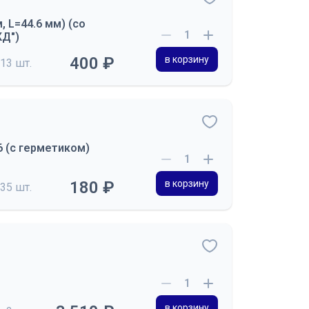
 L=44.6 мм) (со
КД")
400 ₽
в корзину
13 шт.
 (с герметиком)
180 ₽
в корзину
35 шт.
в корзину