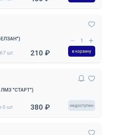
"БЕЛЗАН")
210 ₽
в корзину
67 шт.
О ЛМЗ "СТАРТ")
380 ₽
недоступен
де
0 шт.