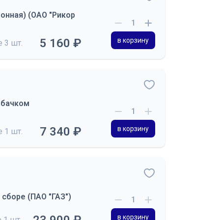
онная) (ОАО "Рикор
5 160 ₽
в корзину
де
3 шт.
 бачком
7 340 ₽
в корзину
де
1 шт.
 сборе (ПАО "ГАЗ")
в корзину
е
1 шт.