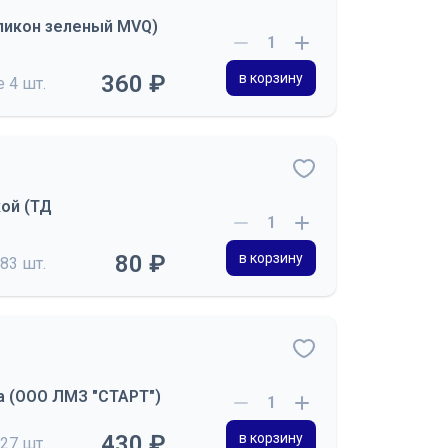
ликон зеленый MVQ)
360 ₽
в корзину
де
4 шт.
кой (ТД
80 ₽
в корзину
83 шт.
ка (ООО ЛМЗ "СТАРТ")
430 ₽
в корзину
27 шт.