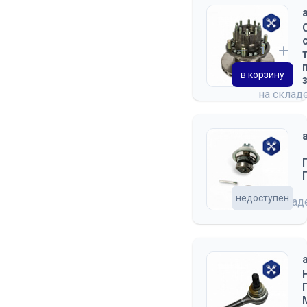
в корзину
на склад
недоступен
на скла