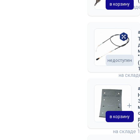
в корзину
на склад
недоступен
на скла
в корзину
на складе
1