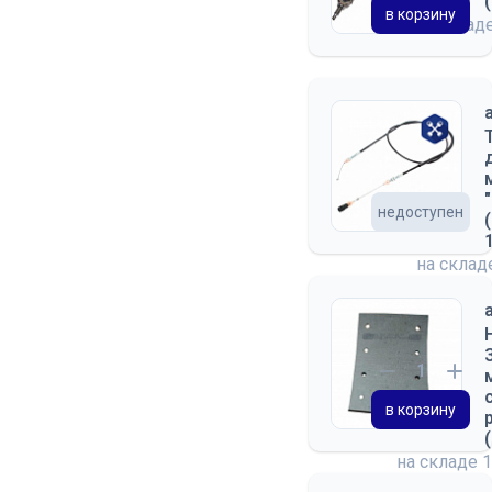
в корзину
на склад
недоступен
на скла
в корзину
на складе
1