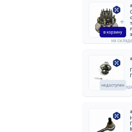
в корзину
на склад
недоступен
на скла