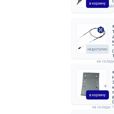
в корзину
на склад
недоступен
на скла
в корзину
на складе
1