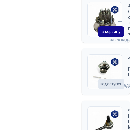
в корзину
на склад
недоступен
на скла