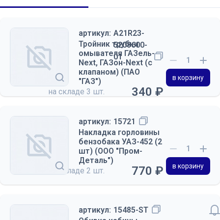
артикул:
A21R23-
Тройник трубки
5208600-
омывателя ГАЗель-
01
Next, ГАЗон-Next (с
клапаном) (ПАО
в корзину
"ГАЗ")
340 ₽
на складе
3 шт.
артикул:
15721
Накладка горловины
бензобака УАЗ-452 (2
шт) (ООО "Пром-
Деталь")
в корзину
770 ₽
на складе
2 шт.
артикул:
15485-ST