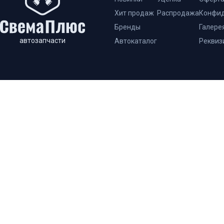
Хит продаж
Распродажа
Конфид
Бренды
Галере
автозапчасти
Автокаталог
Реквиз