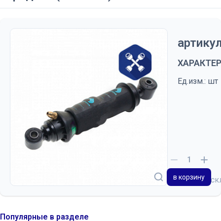
артикул
ХАРАКТЕ
Ед.изм.: шт
в корзину
на с
Популярные в разделе