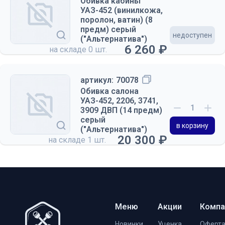
Обивка кабины
УАЗ-452 (винилкожа,
поролон, ватин) (8
предм) серый
недоступен
("Альтернатива")
6 260 ₽
на складе
0 шт.
артикул:
70078
Обивка салона
УАЗ-452, 2206, 3741,
3909 ДВП (14 предм)
серый
в корзину
("Альтернатива")
20 300 ₽
на складе
1 шт.
Меню
Акции
Компа
Новинки
Уценка
Оферт