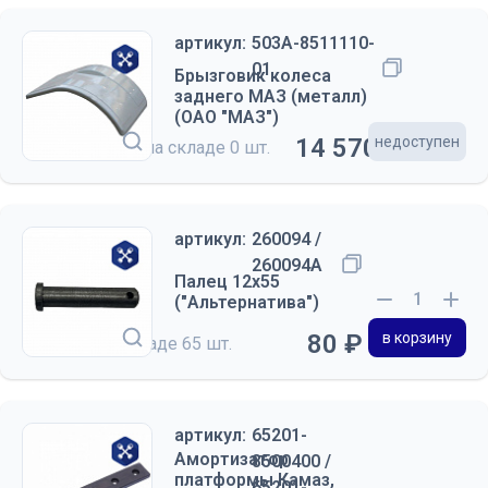
артикул:
503А-8511110-
01
Брызговик колеса
заднего МАЗ (металл)
(ОАО "МАЗ")
14 570 ₽
недоступен
на складе
0 шт.
артикул:
260094 /
260094А
Палец 12х55
("Альтернатива")
80 ₽
в корзину
на складе
65 шт.
артикул:
65201-
Амортизатор
8500400 /
платформы Камаз,
65201-