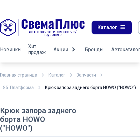
Каталог
автозапчасти легковые/
грузовые
Хит
Новинки
Акции
Бренды
Автокатало
продаж
Главная страница
Каталог
Запчасти
85. Платформа
Крюк запора заднего борта HOWO ("HOWO")
Крюк запора заднего
борта HOWO
("HOWO")