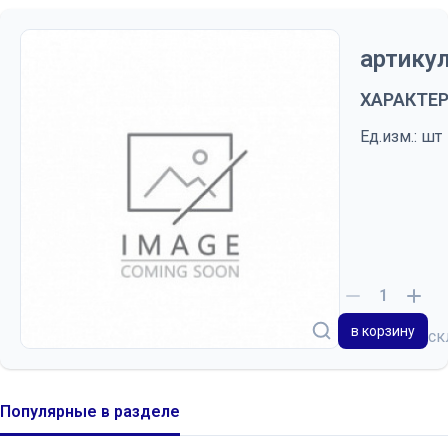
артикул
ХАРАКТЕ
Ед.изм.: шт
в корзину
на с
Популярные в разделе