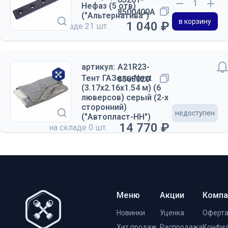
Нефаз (5 отв)
8500400А
("Альтернатива")
в корзину
1 040 ₽
на складе
21 шт.
артикул:
A21R23-
Тент ГАЗель-Next
8508020
(3.17х2.16х1.54 м) (6
люверсов) серый (2-х
сторонний)
недоступен
("Автопласт-НН")
14 770 ₽
на складе
0 шт.
Меню
Акции
Компа
Новинки
Уценка
Оферт
Хит продаж
Распродажа
Конфид