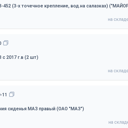
-452 (3-х точечное крепление, вод.на салазках) ("МАЙОР
на склад
0
с 2017 г.в (2 шт)
на склад
-11
ния сиденья МАЗ правый (ОАО "МАЗ")
на скла