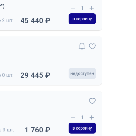
")
45 440 ₽
в корзину
е
2 шт.
29 445 ₽
недоступен
е
0 шт.
1 760 ₽
в корзину
де
3 шт.