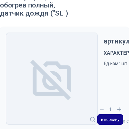
обогрев полный,
датчик дождя ("SL")
артикул
ХАРАКТЕ
Ед.изм.: шт
в корзину
на 