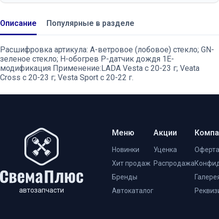
Описание
Популярные в разделе
Расшифровка артикула: А-ветровое (лобовое) стекло; GN-
зеленое стекло; H-обогрев P-датчик дождя 1E-
модификация Применение:LADA Vesta с 20-23 г; Veata
Cross c 20-23 г; Vesta Sport с 20-22 г.
Меню
Акции
Компа
Новинки
Уценка
Оферт
Хит продаж
Распродажа
Конфид
Бренды
Галере
автозапчасти
Автокаталог
Реквиз