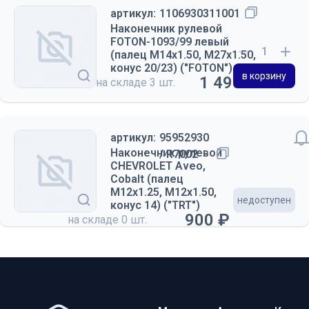
артикул:
1106930311001
Наконечник рулевой
FOTON-1093/99 левый
(палец М14х1.50, М27х1.50,
конус 20/23) ("FOTON")
в корзину
1 490 ₽
на складе
3 шт.
артикул:
95952930
Наконечник рулевой
/ R7002
CHEVROLET Aveo,
Cobalt (палец
М12х1.25, М12х1.50,
недоступен
конус 14) ("TRT")
900 ₽
на складе
0 шт.