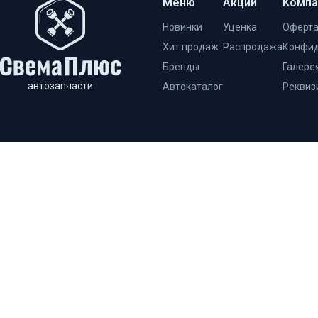
Меню
Акции
Компа
Новинки
Уценка
Оферт
Хит продаж
Распродажа
Конфид
Бренды
Галере
автозапчасти
Автокаталог
Реквиз