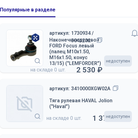
Популярные в разделе
артикул:
1730934 /
Наконечник рулевой
3046202
FORD Focus левый
(палец М10х1.50,
М16х1.50, конус
недоступен
13/15) ("LEMFORDER")
2 530 ₽
на складе
0 шт.
артикул:
3410000XGW02A
Тяга рулевая HAVAL Jolion
("Haval")
1 370 ₽
недоступен
на складе
0 шт.