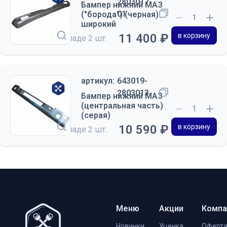
2803017-
Бампер нижний МАЗ
01
("борода") (черная)
широкий
11 400 ₽
в корзину
на складе
2 шт.
артикул:
643019-
2803013
Бампер нижний МАЗ
(центральная часть)
(серая)
10 590 ₽
в корзину
на складе
2 шт.
Меню
Акции
Компа
Новинки
Уценка
Оферт