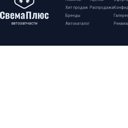
Хит продаж
Распродажа
Конфид
Бренды
Галере
автозапчасти
Автокаталог
Реквиз