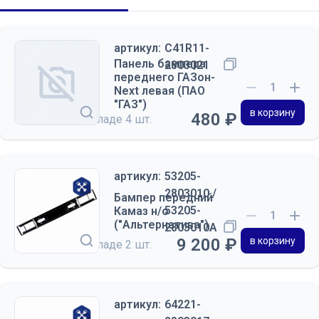
артикул:
C41R11-
Панель бампера
2803021
переднего ГАЗон-
Next левая (ПАО
"ГАЗ")
в корзину
480 ₽
на складе
4 шт.
артикул:
53205-
2803010 /
Бампер передний
53205-
Камаз н/о
("Альтернатива")
2803010А
9 200 ₽
в корзину
на складе
2 шт.
артикул:
64221-