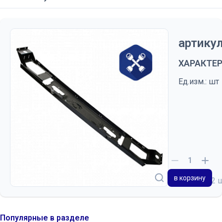
артикул
ХАРАКТЕ
Ед.изм.: шт
в корзину
на складе
2 
Популярные в разделе