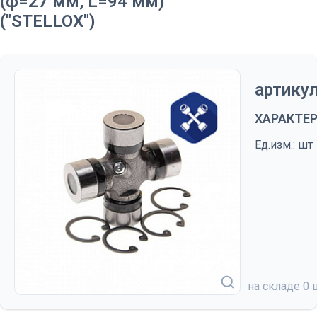
(ф=27 мм, L=94 мм)
("STELLOX")
артикул
ХАРАКТЕ
Ед.изм.: шт
на складе
0 