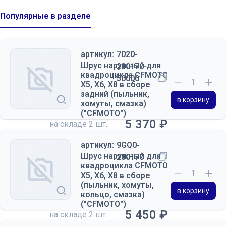
Популярные в разделе
артикул:
7020-
Шрус наружный для
280170-
квадроцикла CFMOTO
50000
X5, X6, X8 в сборе
задний (пыльник,
в корзину
хомуты, смазка)
("CFMOTO")
5 370 ₽
на складе
2 шт.
артикул:
9GQ0-
Шрус наружный для
280170
квадроцикла CFMOTO
X5, X6, X8 в сборе
(пыльник, хомуты,
в корзину
кольцо, смазка)
("CFMOTO")
5 450 ₽
на складе
2 шт.