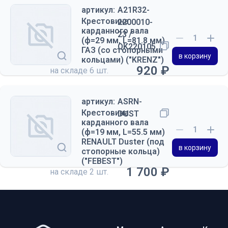
артикул:
A21R32-
Крестовина
2200010-
карданного вала
23 /
(ф=29 мм, L=81.8 мм)
QK220105
ГАЗ (со стопорными
в корзину
кольцами) ("KRENZ")
920 ₽
на складе
6 шт.
артикул:
ASRN-
Крестовина
DUST
карданного вала
(ф=19 мм, L=55.5 мм)
RENAULT Duster (под
в корзину
стопорные кольца)
("FEBEST")
1 700 ₽
на складе
2 шт.