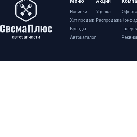
Меню
Акции
Компа
Новинки
Уценка
Оферт
Хит продаж
Распродажа
Конфид
Бренды
Галере
автозапчасти
Автокаталог
Реквиз