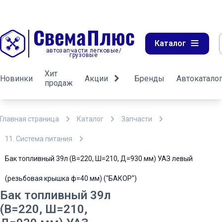
Каталог
автозапчасти легковые/
грузовые
Хит
Новинки
Акции
Бренды
Автокатало
продаж
Главная страница
Каталог
Запчасти
11. Система питания
Бак топливный 39л (В=220, Ш=210, Д=930 мм) УАЗ левый
(резьбовая крышка ф=40 мм) ("БАКОР")
Бак топливный 39л
(В=220, Ш=210,