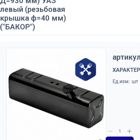
Д=930 мм) УАЗ
левый (резьбовая
крышка ф=40 мм)
("БАКОР")
артикул
ХАРАКТЕ
Ед.изм.: шт