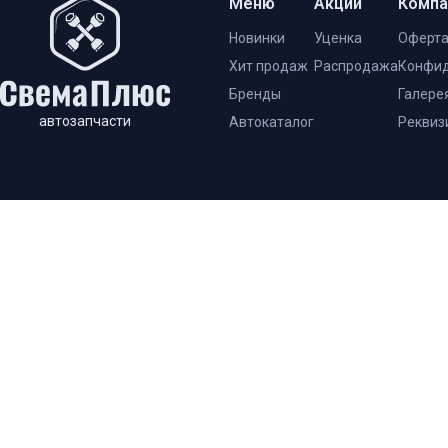
Меню
Акции
Компа
Новинки
Уценка
Оферт
Хит продаж
Распродажа
Конфид
Бренды
Галере
автозапчасти
Автокаталог
Реквиз