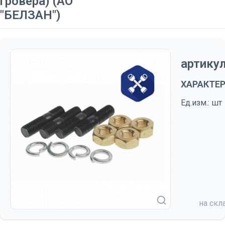
гровера) (АО
"БЕЛЗАН")
артикул
ХАРАКТЕ
Ед.изм.: шт
на скл