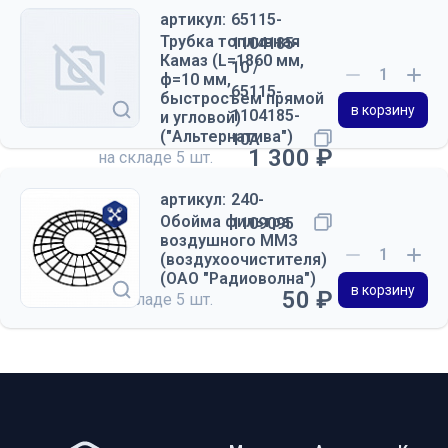
артикул:
65115-
Трубка топливная
1104185-
Камаз (L=1860 мм,
10 /
ф=10 мм,
65115-
быстросъем прямой
в корзину
1104185-
и угловой)
("Альтернатива")
10А
1 300 ₽
на складе
5 шт.
артикул:
240-
Обойма фильтра
1109095
воздушного ММЗ
(воздухоочистителя)
(ОАО "Радиоволна")
в корзину
50 ₽
на складе
5 шт.