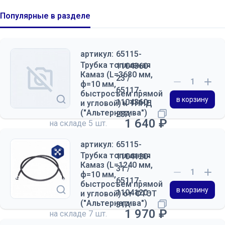
Популярные в разделе
артикул:
65115-
Трубка топливная
1104360-
Камаз (L=3680 мм,
23 /
ф=10 мм,
65117-
быстросъем прямой
в корзину
1104360-
и угловой) к ТННД
("Альтернатива")
23А
1 640 ₽
на складе
5 шт.
артикул:
65115-
Трубка топливная
1104120-
Камаз (L=1240 мм,
31 /
ф=10 мм,
65117-
быстросъем прямой
в корзину
1104120-
и угловой) от ФТОТ
("Альтернатива")
31А
1 970 ₽
на складе
7 шт.